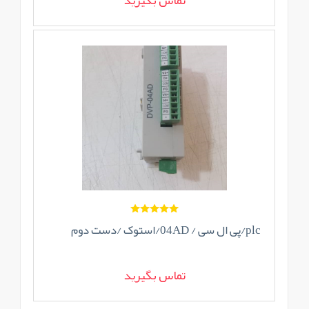
تماس بگیرید
plc/پی ال سی / 04AD/استوک /دست دوم
تماس بگیرید