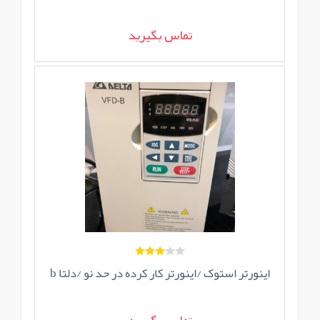
تماس بگیرید
اینورتر استوک /اینورتر کار کرده در حد نو /دلتا b