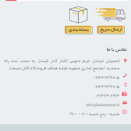
تماس با ما
اصفهان خیابان خرم جنوبی (کنار گذر کهندژ به سمت سه راه
صمدیه ) مجتمع تجاری صفویه طبقه همکف فروشگاه کلان صنعت
09133239705
09133239705
03132402413
info@kalansanat.ir
شنبه - پنج شنبه 8:00 - 19:00