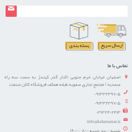
تماس با ما
اصفهان خیابان خرم جنوبی (کنار گذر کهندژ به سمت سه راه
صمدیه ) مجتمع تجاری صفویه طبقه همکف فروشگاه کلان صنعت
09133239705
09133239705
03132402413
info@kalansanat.ir
شنبه - پنج شنبه 8:00 - 19:00