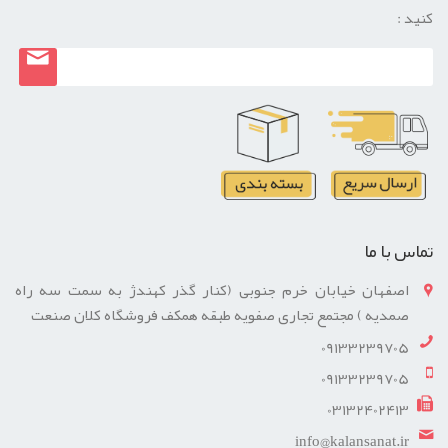
کنید :
تماس با ما
اصفهان خیابان خرم جنوبی (کنار گذر کهندژ به سمت سه راه
صمدیه ) مجتمع تجاری صفویه طبقه همکف فروشگاه کلان صنعت
09133239705
09133239705
03132402413
info@kalansanat.ir