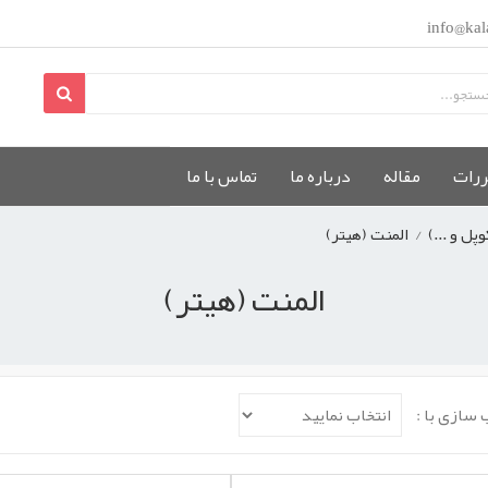
info@kal
ررات
مقاله
درباره ما
تماس با ما
پل و ...)
/
المنت (هیتر)
المنت (هیتر)
 سازی با :