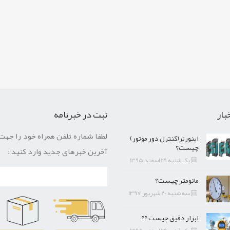
بار
ثبت در خبرنامه
لطفا شماره تلفن همراه خود را جهت
اینورتر(کنترل دور موتور)
چیست؟
آخرین خبرهای جدید وارد کنید :
یک شنبه 29 اسفند 1395
مانومتر چیست؟
سه شنبه 20 شهریور 1397
ابزار دقیق چیست ؟؟