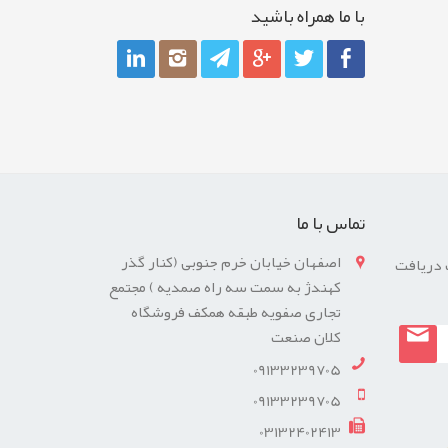
با ما همراه باشيد
تماس با ما
اصفهان خیابان خرم جنوبی (کنار گذر
 دریافت
کهندژ به سمت سه راه صمدیه ) مجتمع
تجاری صفویه طبقه همکف فروشگاه
کلان صنعت
09133239705
09133239705
03132402413