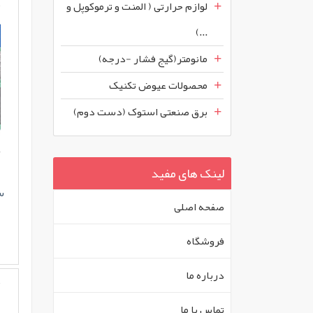
لوازم حرارتی ( المنت و ترموکوپل و
...)
مانومتر(گیج فشار -درجه)
محصولات عیوض تکنیک
برق صنعتی استوک (دست دوم)
لینک های مفید
س
صفحه اصلی
فروشگاه
درباره ما
تماس با ما