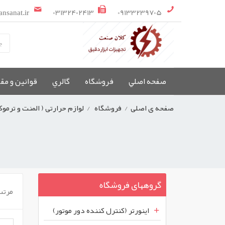
ansanat.ir
03132402413
09133239705
صفحه اصلي
فروشگاه
گالري
قوانین و مق
صفحه ی اصلی
/
فروشگاه
/
لوازم حرارتی ( المنت و ترموکو
گروههای فروشگاه
مرتب
اینورتر (کنترل کننده دور موتور)