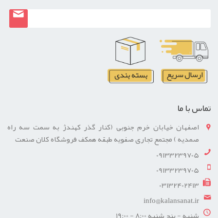
تماس با ما
اصفهان خیابان خرم جنوبی (کنار گذر کهندژ به سمت سه راه
صمدیه ) مجتمع تجاری صفویه طبقه همکف فروشگاه کلان صنعت
09133239705
09133239705
03132402413
info@kalansanat.ir
شنبه - پنج شنبه 8:00 - 19:00