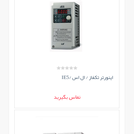
اینورتر تکفاز / ال اس /IE5
تماس بگیرید