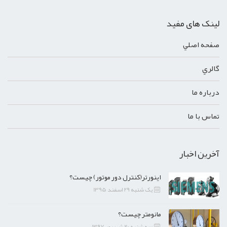
لینک های مفید
صفحه اصلي
گالري
درباره ما
تماس با ما
آخرین اخبار
اینورتر(کنترل دور موتور) چیست؟
یک شنبه 29 اسفند 1395
مانومتر چیست؟
سه شنبه 20 شهریور 1397