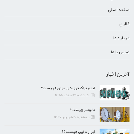
صفحه اصلي
گالري
درباره ما
تماس با ما
آخرین اخبار
اینورتر(کنترل دور موتور) چیست؟
یک شنبه 29 اسفند 1395
مانومتر چیست؟
سه شنبه 20 شهریور 1397
ابزار دقیق چیست ؟؟