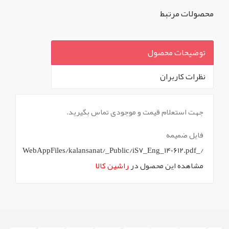
محصولات مرتبط
توضیحات محصول
نظرات کاربران
`
جهت استعلام قیمت و موجودی تماس بگیرید.
فایل ضمیمه
/_WebAppFiles/kalansanat/_Public/iS7_Eng_140612.pdf
مشاهده این محصول در
راشین کالا