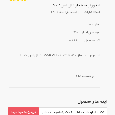
اینورتر سه فاز / ال اس /IS7
تعداد نظرات : 0
تعداد بازدیدها : 2811
سازنده:
موجودی انبار :
240
کد محصول :
8866
اینورتر سه فاز / 0.75KW to 375KW / ال اس /IS7
برچسب ها :
آیتم های محصول
0.75 کیلو وات / sv0008is7-4nofd
تماس بگیرید تومان
افزودن به سبد خرید