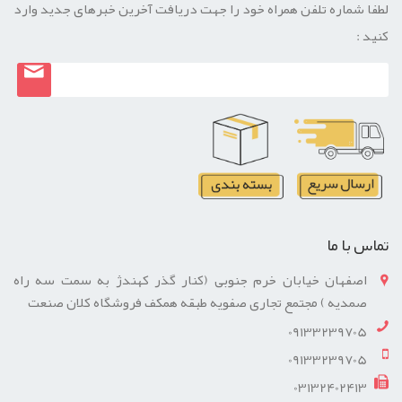
لطفا شماره تلفن همراه خود را جهت دریافت آخرین خبرهای جدید وارد
کنید :
تماس با ما
اصفهان خیابان خرم جنوبی (کنار گذر کهندژ به سمت سه راه
صمدیه ) مجتمع تجاری صفویه طبقه همکف فروشگاه کلان صنعت
09133239705
09133239705
03132402413