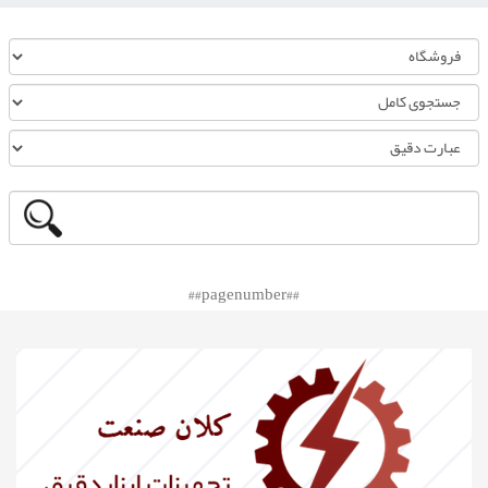
##pagenumber##