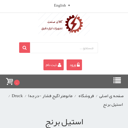
English
ورود
ثبت نام
0
صفحه ی اصلی
/
فروشگاه
/
مانومتر(گیج فشار -درجه)
/
Druck
/
استیل برنج
استیل برنج