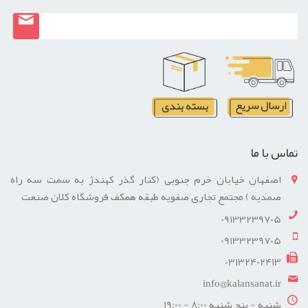
تماس با ما
اصفهان خیابان خرم جنوبی (کنار گذر کهندژ به سمت سه راه
صمدیه ) مجتمع تجاری صفویه طبقه همکف فروشگاه کلان صنعت
09133239705
09133239705
03132402413
info@kalansanat.ir
شنبه - پنج شنبه 8:00 - 19:00