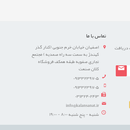
تماس با ما
اصفهان خیابان خرم جنوبی (کنار گذر
 دریافت
کهندژ به سمت سه راه صمدیه ) مجتمع
تجاری صفویه طبقه همکف فروشگاه
کلان صنعت
09133239705
09133239705
03132402413
info@kalansanat.ir
شنبه - پنج شنبه 8:00 - 19:00