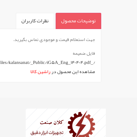
توضیحات محصول
نظرات کاربران
`
جهت استعلام قیمت و موجودی تماس بگیرید.
فایل ضمیمه
/_WebAppFiles/kalansanat/_Public/iG5A_Eng_140404.pdf
مشاهده این محصول در
راشین کالا