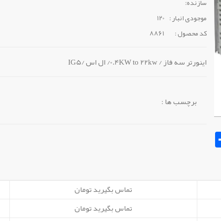
سازنده:
موجودی انبار :
120
کد محصول :
8861
اینورتر سه فاز / 0.4KW to 22kw/ ال اس /IG5
برچسب ها :
Sh
تماس بگیرید تومان
تماس بگیرید تومان