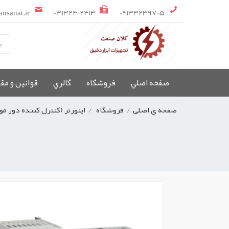
ansanat.ir
03132402413
09133239705
صفحه اصلي
فروشگاه
گالري
قوانین و مق
صفحه ی اصلی
/
فروشگاه
/
اینورتر (کنترل کننده دور مو