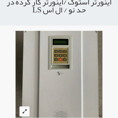
اینورتر استوک /اینورتر کار کرده در
حد نو / ال اس LS