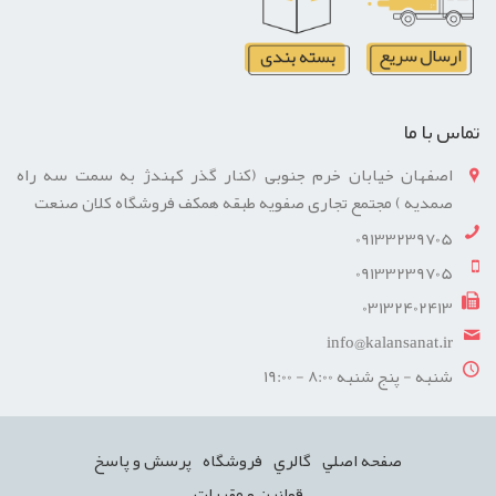
تماس با ما
اصفهان خیابان خرم جنوبی (کنار گذر کهندژ به سمت سه راه
صمدیه ) مجتمع تجاری صفویه طبقه همکف فروشگاه کلان صنعت
09133239705
09133239705
03132402413
info@kalansanat.ir
شنبه - پنج شنبه 8:00 - 19:00
صفحه اصلي
گالري
فروشگاه
پرسش و پاسخ
قوانین و مقررات