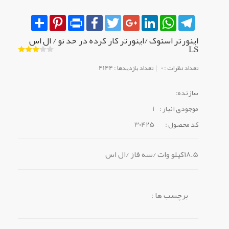
Share
Pinterest
Print
Facebook
Twitter
Google+
LinkedIn
WhatsApp
Telegram
اینورتر استوک /اینورتر کار کرده در حد نو / ال اس
LS
تعداد نظرات : 0
تعداد بازدیدها : 4144
سازنده:
موجودی انبار :
1
کد محصول :
30425
18.5کیلو وات /سه فاز /ال اس
برچسب ها :