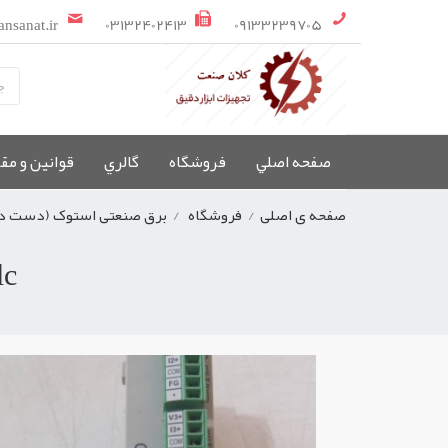
ansanat.ir
03132402413
09133239705
صفحه اصلي
فروشگاه
گالري
قوانین و مق
صفحه ی اصلی
/
فروشگاه
/
برق صنعتی استوک (دست د
plc/پی ال سی / D