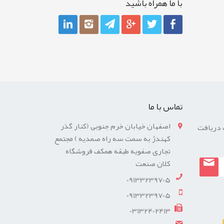
با ما همراه باشيد
تماس با ما
اصفهان خیابان خرم جنوبی (کنار گذر
 دریافت
کهندژ به سمت سه راه صمدیه ) مجتمع
تجاری صفویه طبقه همکف فروشگاه
کلان صنعت
09133239705
09133239705
03132402413