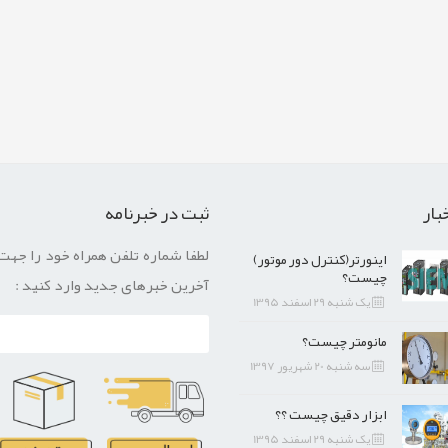
بار
ثبت در خبرنامه
لطفا شماره تلفن همراه خود را جهت
اینورتر(کنترل دور موتور)
چیست؟
آخرین خبرهای جدید وارد کنید :
یک شنبه 29 اسفند 1395
مانومتر چیست؟
سه شنبه 20 شهریور 1397
ابزار دقیق چیست ؟؟
یک شنبه 29 اسفند 1395