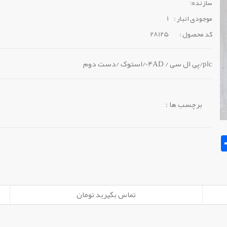
سازنده:
موجودی انبار :
1
کد محصول :
28125
plc/پی ال سی / 04AD/استوک /دست دوم
برچسب ها :
Sh
تماس بگیرید تومان