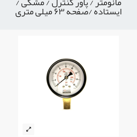
مانومتر / پاور کنترل / مشکی /
ایستاده /صفحه 63 میلی متری