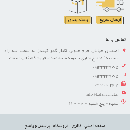
تماس با ما
اصفهان خیابان خرم جنوبی (کنار گذر کهندژ به سمت سه راه
صمدیه ) مجتمع تجاری صفویه طبقه همکف فروشگاه کلان صنعت
09133239705
09133239705
03132402413
info@kalansanat.ir
شنبه - پنج شنبه 8:00 - 19:00
صفحه اصلي
گالري
فروشگاه
پرسش و پاسخ