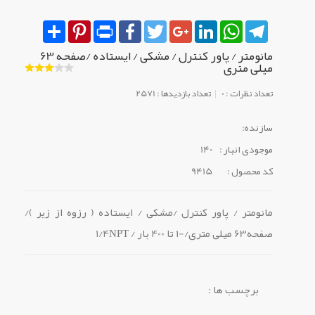
Share
Pinterest
Print
Facebook
Twitter
Google+
LinkedIn
WhatsApp
Telegram
مانومتر / پاور کنترل / مشکی / ایستاده /صفحه 63
میلی متری
تعداد نظرات : 0
تعداد بازدیدها : 2571
سازنده:
موجودی انبار :
140
کد محصول :
9415
مانومتر / پاور کنترل /مشکی / ایستاده ( رزوه از زیر )/
صفحه63 میلی متری/-1 تا 400 بار / 1/4NPT
برچسب ها :