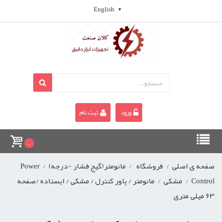
English
ورود
ثبت نام
0
صفحه ی اصلی
/
فروشگاه
/
مانومتر(گیج فشار -درجه)
/
Power
Control
/
مشکی
/
مانومتر / پاور کنترل / مشکی / ایستاده /صفحه
63 میلی متری