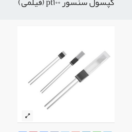
کپسول سنسور pt100 (فیلمی)