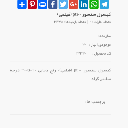
Share
Pinterest
Print
Facebook
Twitter
Google+
LinkedIn
WhatsApp
Telegram
کپسول سنسور pt100 (فیلمی)
تعداد نظرات : 0
تعداد بازدیدها : 3348
سازنده:
موجودی انبار :
30
کد محصول :
13340
کپسول سنسور pt100 (فیلمی)/ رنج دمایی 20-تا300 درجه
سانتی گراد
برچسب ها :