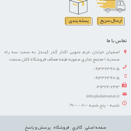
تماس با ما
اصفهان خیابان خرم جنوبی (کنار گذر کهندژ به سمت سه راه
صمدیه ) مجتمع تجاری صفویه طبقه همکف فروشگاه کلان صنعت
09133239705
09133239705
03132402413
info@kalansanat.ir
شنبه - پنج شنبه 8:00 - 19:00
صفحه اصلي
گالري
فروشگاه
پرسش و پاسخ