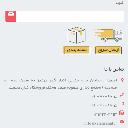
کنید :
تماس با ما
اصفهان خیابان خرم جنوبی (کنار گذر کهندژ به سمت سه راه
صمدیه ) مجتمع تجاری صفویه طبقه همکف فروشگاه کلان صنعت
09133239705
09133239705
03132402413
info@kalansanat.ir