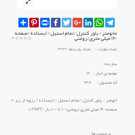
Share
Pinterest
Print
Facebook
Twitter
Google+
LinkedIn
WhatsApp
Telegram
مانومتر / پاور کنترل /تمام استیل / ایستاده /صفحه
160 میلی متری/روغنی
تعداد نظرات : 0
تعداد بازدیدها : 3229
سازنده:
موجودی انبار :
160
کد محصول :
9411
انومتر / پاور کنترل /تمام استیل / ایستاده ( رزوه از زیر )/
صفحه 160 میلی متری/روغنی/-1 تا 1000 بار /1/2NPT
برچسب ها :