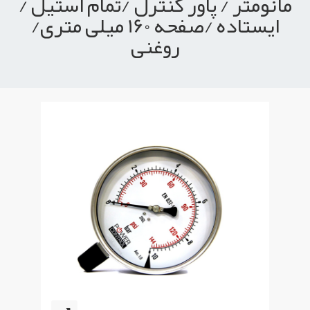
مانومتر / پاور کنترل /تمام استیل /
ایستاده /صفحه 160 میلی متری/
روغنی