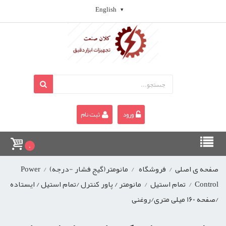
English
ورود
ثبت نام
0
صفحه ی اصلی
/
فروشگاه
/
مانومتر(گیج فشار -درجه)
/
Power
Control
/
تمام استیل
/
مانومتر / پاور کنترل /تمام استیل / ایستاده
/صفحه 160 میلی متری/روغنی