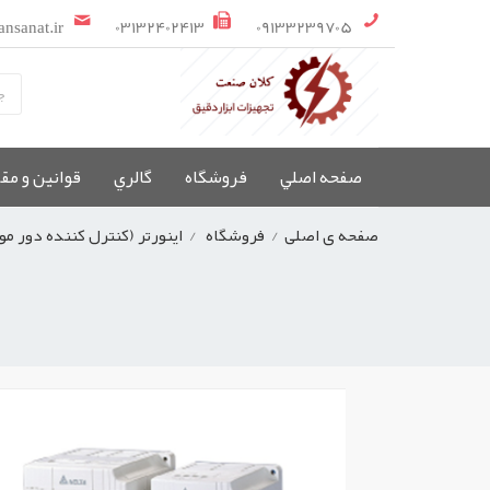
ansanat.ir
03132402413
09133239705
صفحه اصلي
فروشگاه
گالري
قوانین و مق
صفحه ی اصلی
/
فروشگاه
/
اینورتر (کنترل کننده دور مو