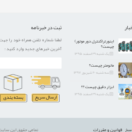
بار
ثبت در خبرنامه
لطفا شماره تلفن همراه خود را جهت
اینورتر(کنترل دور موتور)
چیست؟
آخرین خبرهای جدید وارد کنید :
یک شنبه 29 اسفند 1395
مانومتر چیست؟
سه شنبه 20 شهریور 1397
ابزار دقیق چیست ؟؟
یک شنبه 29 اسفند 1395
سخ
قوانین و مقررات
تمامی حقوق این سایت 