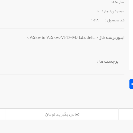
سازنده:
موجودی انبار :
10
کد محصول :
9068
اینورترسه فاز / delta دلتا /0.75kw to 7.5kw/VFD-M
برچسب ها :
Sh
تماس بگیرید تومان