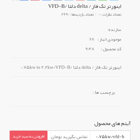
اینورتر تک فاز / delta دلتا /VFD-B
تعداد نظرات : 0
تعداد بازدیدها : 2690
سازنده:
موجودی انبار :
28
کد محصول :
9048
اینورتر تک فاز / delta دلتا /0.75kw to 2.2kw/VFD-B
برچسب ها :
آیتم های محصول
0.75kw/vfd-b
تماس بگیرید تومان
افزودن به سبد خرید