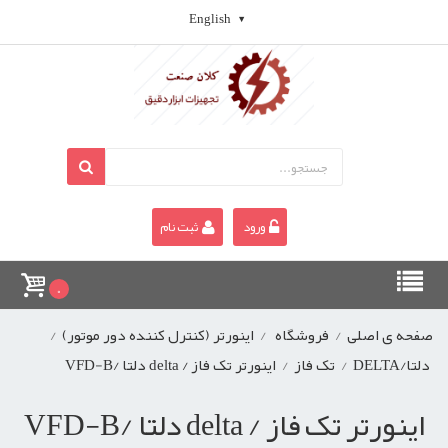
English
ورود
ثبت نام
0
صفحه ی اصلی
/
فروشگاه
/
اینورتر (کنترل کننده دور موتور)
/
دلتا/DELTA
/
تک فاز
/
اینورتر تک فاز / delta دلتا /VFD-B
اینورتر تک فاز / delta دلتا /VFD-B