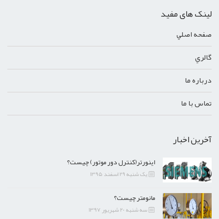
لینک های مفید
صفحه اصلي
گالري
درباره ما
تماس با ما
آخرین اخبار
اینورتر(کنترل دور موتور) چیست؟
یک شنبه 29 اسفند 1395
مانومتر چیست؟
سه شنبه 20 شهریور 1397