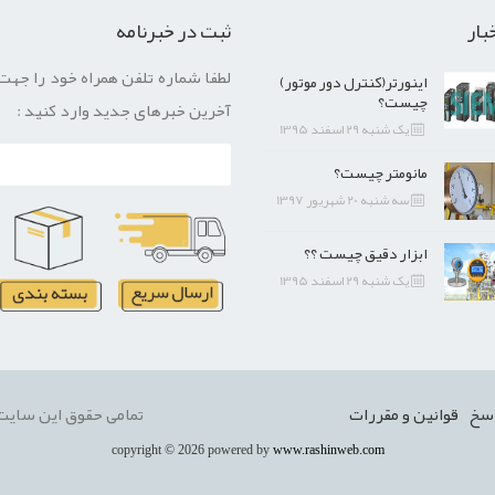
بار
ثبت در خبرنامه
لطفا شماره تلفن همراه خود را جهت
اینورتر(کنترل دور موتور)
چیست؟
آخرین خبرهای جدید وارد کنید :
یک شنبه 29 اسفند 1395
مانومتر چیست؟
سه شنبه 20 شهریور 1397
ابزار دقیق چیست ؟؟
یک شنبه 29 اسفند 1395
سخ
قوانین و مقررات
تمامی حقوق این سایت 
copyright © 2026 powered by
www.rashinweb.com