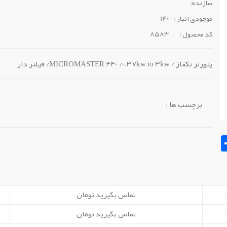
سازنده:
موجودی انبار :
140
کد محصول :
8583
ینورتر تکفاز / MICROMASTER 440 /0.37kw to 3kw/ فیلتر دار
برچسب ها :
Sh
تماس بگیرید تومان
تماس بگیرید تومان