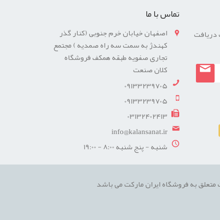
تماس با ما
اصفهان خیابان خرم جنوبی (کنار گذر
 دریافت
کهندژ به سمت سه راه صمدیه ) مجتمع
تجاری صفویه طبقه همکف فروشگاه
کلان صنعت
09133239705
09133239705
03132402413
info@kalansanat.ir
شنبه - پنج شنبه 8:00 - 19:00
متعلق به فروشگاه ایران مارکت می باشد