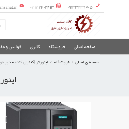
ansanat.ir
03132402413
09133239705
صفحه اصلي
فروشگاه
گالري
قوانین و مق
صفحه ی اصلی
/
فروشگاه
/
اینورتر (کنترل کننده دور مو
اینورتر تکفاز /