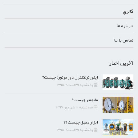
گالري
درباره ما
تماس با ما
آخرین اخبار
اینورتر(کنترل دور موتور) چیست؟
یک شنبه 29 اسفند 1395
مانومتر چیست؟
سه شنبه 20 شهریور 1397
ابزار دقیق چیست ؟؟
یک شنبه 29 اسفند 1395