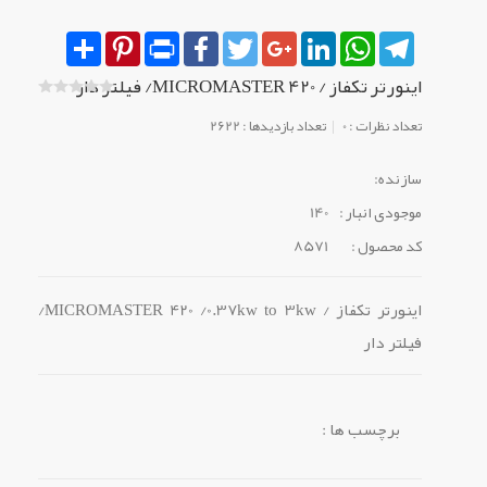
Share
Pinterest
Print
Facebook
Twitter
Google+
LinkedIn
WhatsApp
Telegram
اینورتر تکفاز / MICROMASTER 420/ فیلتر دار
تعداد نظرات : 0
تعداد بازدیدها : 2622
سازنده:
موجودی انبار :
140
کد محصول :
8571
اینورتر تکفاز / MICROMASTER 420 /0.37kw to 3kw/
فیلتر دار
برچسب ها :