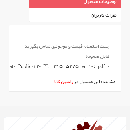
توضیحات محصول
نظرات کاربران
`
جهت استعلام قیمت و موجودی تماس بگیرید
فایل ضمیمه
/_WebAppFiles/kalansanat/_Public/420_PLi_24525275_en_1006.pdf
مشاهده این محصول در
راشین کالا