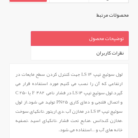
محصولات مرتبط
توضیحات محصول
نظرات کاربران
`
لول سوئیچ تیپ LS 14 جهت کنترل کردن سطح مایعات در
ارتفاعی که آن را نصب می کنیم مورد استفاده قرار می
گیرد.لول سوئیچ تیپ LS 14 در فشار نامی 482° F یا 250°C
و اتصال فلنجی و دمای کاری PN25 تولید می شود.از لول
سوئیچ تیپ LS 14 در مخازن آب ،دی اریتور ،تانکهای سوخت
،مخازن کندانس ،منابع تحت فشار ،تانکهای اسید ،تصفیه
خانه های آب و …استفاده می شود.