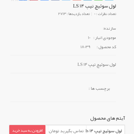
لول سوئیچ تیپ LS 14
تعداد نظرات : 0
تعداد بازدیدها : 2713
سازنده:
موجودی انبار :
10
کد محصول :
18039
لول سوئیچ تیپ LS 14
برچسب ها :
آیتم های محصول
لول سوئیچ تیپ ls 14
تماس بگیرید تومان
افزودن به سبد خرید