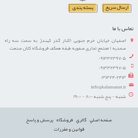
تماس با ما
اصفهان خیابان خرم جنوبی (کنار گذر کهندژ به سمت سه راه
صمدیه ) مجتمع تجاری صفویه طبقه همکف فروشگاه کلان صنعت
09133239705
09133239705
03132402413
info@kalansanat.ir
شنبه - پنج شنبه 8:00 - 19:00
صفحه اصلي
گالري
فروشگاه
پرسش و پاسخ
قوانین و مقررات