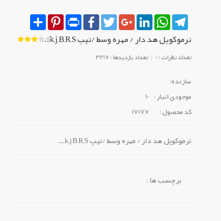
Share
Pinterest
Print
Facebook
Twitter
Google+
LinkedIn
WhatsApp
Telegram
ترموکوپل هد دار / مهره وسط /تیپ k,j,B,R,S,...
تعداد نظرات : 0
تعداد بازدیدها : 3217
سازنده:
موجودی انبار :
10
کد محصول :
17177
ترموکوپل هد دار / مهره وسط /تیپ k,j,B,R,S,...
برچسب ها :