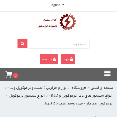
English
ورود
ثبت نام
0
صفحه ی اصلی
/
فروشگاه
/
لوازم حرارتی ( المنت و ترموکوپل و ...)
/
انواع سنسور های دما (ترموکوپل و RTD)
/
انواع سنسور ترموکوپل
/
ترموکوپل هد دار / مهره وسط /تیپ k,j,B,R,S,...