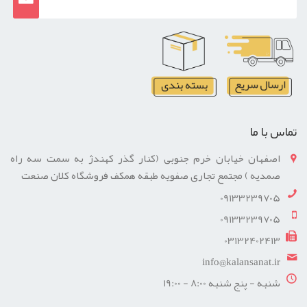
تماس با ما
اصفهان خیابان خرم جنوبی (کنار گذر کهندژ به سمت سه راه
صمدیه ) مجتمع تجاری صفویه طبقه همکف فروشگاه کلان صنعت
09133239705
09133239705
03132402413
info@kalansanat.ir
شنبه - پنج شنبه 8:00 - 19:00