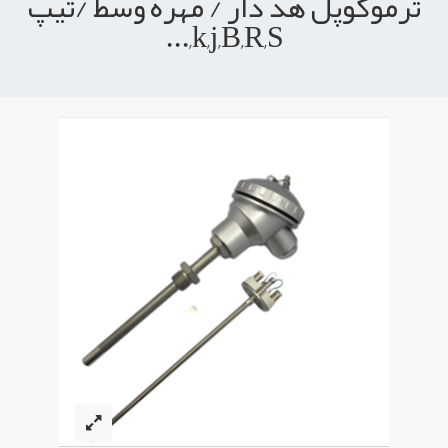
ترموکوپل هد دار / مهره وسط /تیپ
k,j,B,R,S,...