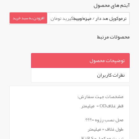
آیتم های محصول
ترموکوپل هد دار / مهره وسط
تماس بگیرید تومان
افزودن به سبد خرید
محصولات مرتبط
توضیحات محصول
نظرات کاربران
`
مشخصات جهت سفارش:
قطر غلافOD = میلیمتر
محل نصب رزوه =؟؟؟
طول غلاف = میلیمتر
تیپ ترمو کوپل= K,j,R,S