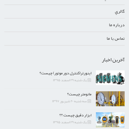
گالري
درباره ما
تماس با ما
آخرین اخبار
اینورتر(کنترل دور موتور) چیست؟
یک شنبه 29 اسفند 1395
مانومتر چیست؟
سه شنبه 20 شهریور 1397
ابزار دقیق چیست ؟؟
یک شنبه 29 اسفند 1395