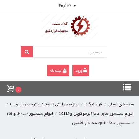
English
ورود
ثبت نام
0
صفحه ی اصلی
/
فروشگاه
/
لوازم حرارتی ( المنت و ترموکوپل و ...)
/
انواع سنسور های دما (ترموکوپل و RTD)
/
انواع سنسور rtd(pt100,...)
/
سنسور دما pt100/ هد دار فلنجی