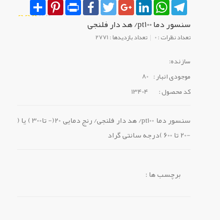
Share
Pinterest
Print
Facebook
Twitter
Google+
LinkedIn
WhatsApp
Telegram
سنسور دما pt100/ هد دار فلنجی
تعداد نظرات : 0
تعداد بازدیدها : 2771
سازنده:
موجودی انبار :
80
کد محصول :
13404
سنسور دما pt100/ هد دار فلنجی/ رنج دمایی 20(- تا300 ) یا (
-20 تا 600 )درجه سانتی گراد
برچسب ها :