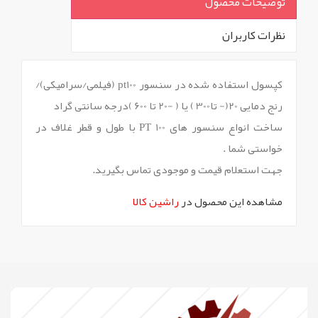
توضیحات محصول
نظرات کاربران
`
کپسول استفاده شده در سنسور pt100 (فیلمی/سرامیکی)/
رنج دمایی 20(- تا300 ) یا ( -20 تا 600 )درجه سانتی گراد
ساخت انواع سنسور های PT 100 با طول و قطر غلاف در
خواستی شما .
جهت استعلام قیمت و موجودی تماس بگیرید.
مشاهده این محصول در
راشین کالا