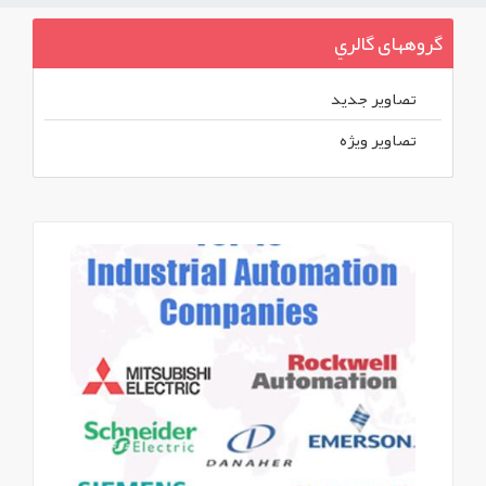
گروههای گالري
تصاوير جديد
تصاوير ويژه