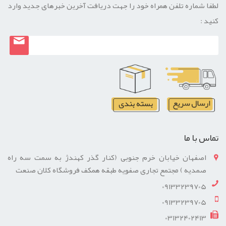
لطفا شماره تلفن همراه خود را جهت دریافت آخرین خبرهای جدید وارد
کنید :
تماس با ما
اصفهان خیابان خرم جنوبی (کنار گذر کهندژ به سمت سه راه
صمدیه ) مجتمع تجاری صفویه طبقه همکف فروشگاه کلان صنعت
09133239705
09133239705
03132402413