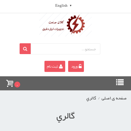
English
ورود
ثبت نام
0
صفحه ی اصلی
/
گالري
گالري