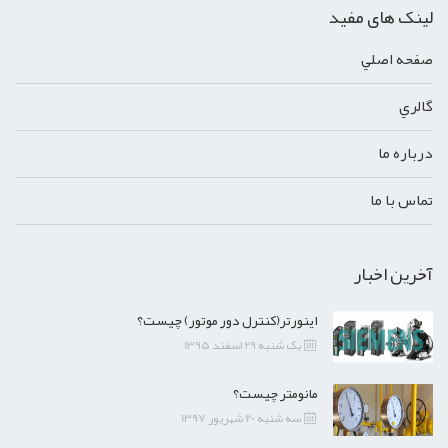
لینک های مفید
صفحه اصلي
گالري
درباره ما
تماس با ما
آخرین اخبار
اینورتر(کنترل دور موتور) چیست؟
یک شنبه 29 اسفند 1395
مانومتر چیست؟
سه شنبه 20 شهریور 1397