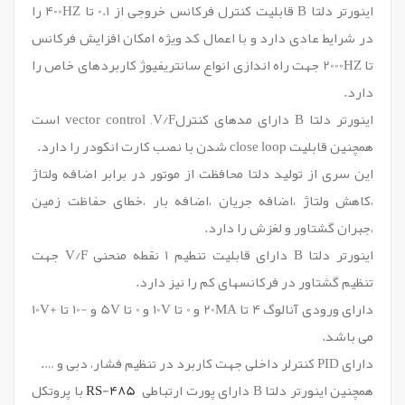
اینورتر دلتا B قابلیت کنترل فرکانس خروجی از 0.1 تا 400HZ را
در شرایط عادی دارد و با اعمال کد ویژه امکان افزایش فرکانس
تا 2000HZ جهت راه اندازی انواع سانتریفیوژ کاربردهای خاص را
دارد.
اینورتر دلتا B دارای مدهای کنترلvector control ,V/F است
همچنین قابلیت close loop شدن با نصب کارت انکودر را دارد.
این سری از تولید دلتا محافظت از موتور در برابر اضافه ولتاژ
،کاهش ولتاژ ،اضافه جریان ،اضافه بار ،خطای حفاظت زمین
،جبران گشتاور و لغزش را دارد.
اینورتر دلتا B دارای قابلیت تنطیم 1 نقطه منحنی V/F جهت
تنظیم گشتاور در فرکانسهای کم را نیز دارد.
دارای ورودی آنالوگ 4 تا 20MA و 0 تا 10V و 0 تا 5V و -10 تا +10V
می باشد.
دارای PID کنترلر داخلی جهت کاربرد در تنظیم فشار، دبی و ….
همچنین اینورتر دلتا B دارای پورت ارتباطی
RS-485
با پروتکل