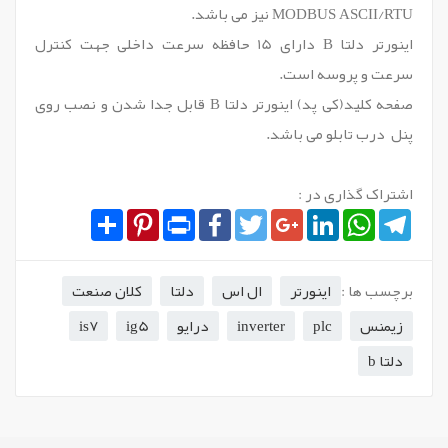
MODBUS ASCII/RTU نیز می باشد.
اینورتر دلتا B دارای 15 حافظه سرعت داخلی جهت کنترل
سرعت و پروسه است.
صفحه کلید(کی پد) اینورتر دلتا B قابل جدا شدن و نصب روی
پنل درب تابلو می باشد.
اشتراک گذاری در :
Share
Pinterest
Print
Facebook
Twitter
Google+
LinkedIn
WhatsApp
Telegram
برچسب ها :
اینورتر
ال اس
دلتا
کلان صنعت
زیمنس
plc
inverter
درایو
ig5
is7
دلتا b