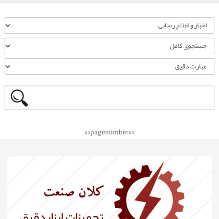
##pagenumber##