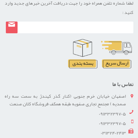
لطفا شماره تلفن همراه خود را جهت دریافت آخرین خبرهای جدید وارد
کنید :
تماس با ما
اصفهان خیابان خرم جنوبی (کنار گذر کهندژ به سمت سه راه
صمدیه ) مجتمع تجاری صفویه طبقه همکف فروشگاه کلان صنعت
09133239705
09133239705
03132402413